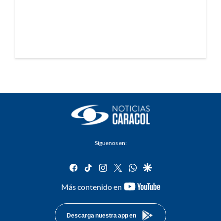
Síguenos en:
facebook
tiktok
instagram
twitter
whatsapp
google
youtube-
Más contenido en
footer
Descarga nuestra app en