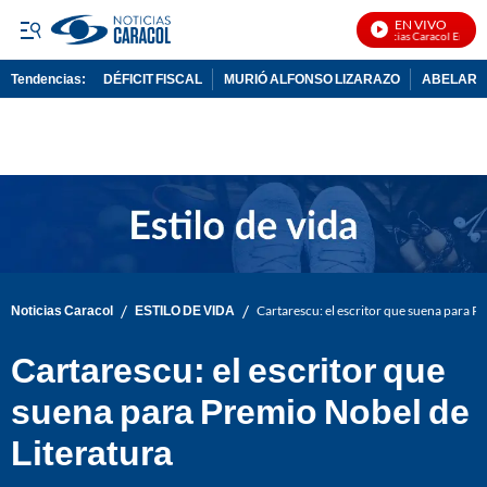
EN VIVO
Noticias Caracol En Vivo
Tendencias:
DÉFICIT FISCAL
MURIÓ ALFONSO LIZARAZO
ABELARDO
PUBLICIDAD
/
/
Noticias Caracol
ESTILO DE VIDA
Cartarescu: el escritor que suena para P
Cartarescu: el escritor que
suena para Premio Nobel de
Literatura