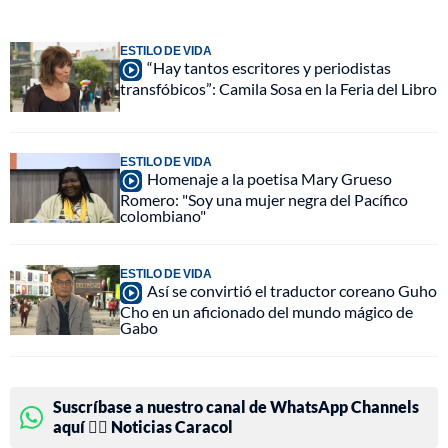
ESTILO DE VIDA
“Hay tantos escritores y periodistas
transfóbicos”: Camila Sosa en la Feria del Libro
ESTILO DE VIDA
Homenaje a la poetisa Mary Grueso
Romero: "Soy una mujer negra del Pacífico
colombiano"
ESTILO DE VIDA
Así se convirtió el traductor coreano Guho
Cho en un aficionado del mundo mágico de
Gabo
Suscríbase a nuestro canal de WhatsApp Channels
aquí 👉🏻 Noticias Caracol