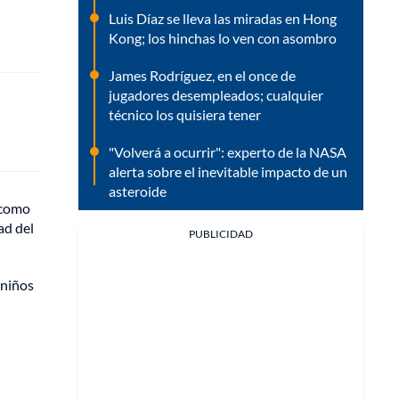
Luis Díaz se lleva las miradas en Hong
Kong; los hinchas lo ven con asombro
James Rodríguez, en el once de
jugadores desempleados; cualquier
técnico los quisiera tener
"Volverá a ocurrir": experto de la NASA
alerta sobre el inevitable impacto de un
asteroide
 como
ad del
PUBLICIDAD
 niños