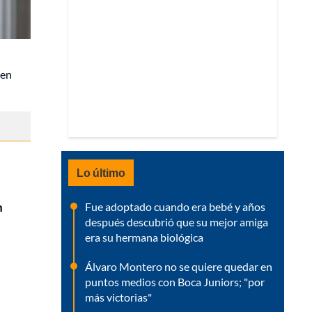
ien
Lo último
Fue adoptado cuando era bebé y años
n
después descubrió que su mejor amiga
era su hermana biológica
Álvaro Montero no se quiere quedar en
puntos medios con Boca Juniors; "por
más victorias"