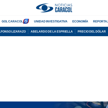
GOL CARACOL
UNIDAD INVESTIGATIVA
ECONOMÍA
REPORTA
LFONSO LIZARAZO
ABELARDO DE LA ESPRIELLA
PRECIO DEL DÓLAR
PUBLICIDAD