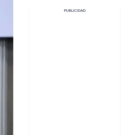
Facebook
PUBLICIDAD
X
Whatsapp
Copiar enlace
Telegram
LinkedIn