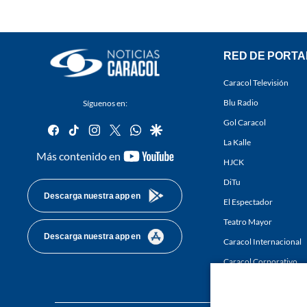
RED DE PORTA
Caracol Televisión
Blu Radio
Síguenos en:
Gol Caracol
facebook
tiktok
instagram
twitter
whatsapp
google
La Kalle
youtube-
Más contenido en
HJCK
footer
DiTu
Descarga nuestra app en
El Espectador
Teatro Mayor
Descarga nuestra app en
Caracol Internacional
Caracol Corporativo
Caracol Next