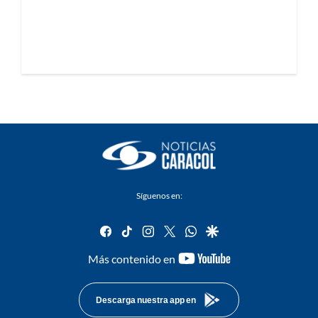
Síguenos en:
facebook
tiktok
instagram
twitter
whatsapp
google
youtube-
Más contenido en
footer
Descarga nuestra app en