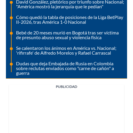
David González, pletórico por triunfo sobre Nacional;
"América mostró la jerarquía que le pedían"
Cómo quedó la tabla de posiciones de la Liga BetPlay
II-2026, tras América 1-0 Nacional
Bebé de 20 meses murió en Bogotá tras ser víctima
de presunto abuso sexual y violencia física
Se calentaron los ánimos en América vs. Nacional;
'rifirrafe' de Alfredo Morelos y Rafael Carrascal
Dudas que deja Embajada de Rusia en Colombia
sobre reclutas enviados como "carne de cañón" a
guerra
PUBLICIDAD