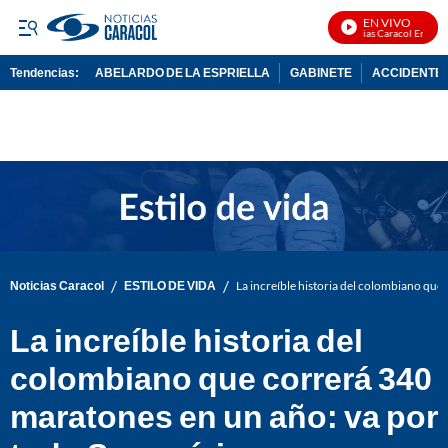
EN VIVO
Noticias Caracol En Vivo
Tendencias:
ABELARDO DE LA ESPRIELLA
GABINETE
ACCIDENTE 
PUBLICIDAD
/
/
Noticias Caracol
ESTILO DE VIDA
La increíble historia del colombiano qu
La increíble historia del
colombiano que correrá 340
maratones en un año: va por