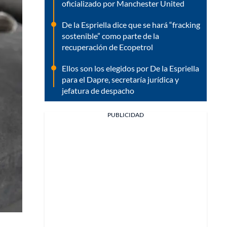
oficializado por Manchester United
De la Espriella dice que se hará “fracking
sostenible” como parte de la
recuperación de Ecopetrol
Ellos son los elegidos por De la Espriella
para el Dapre, secretaría jurídica y
jefatura de despacho
PUBLICIDAD