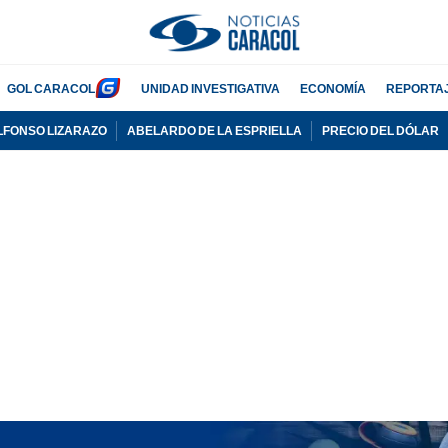
GOL CARACOL
UNIDAD INVESTIGATIVA
ECONOMÍA
REPORTA
LFONSO LIZARAZO
ABELARDO DE LA ESPRIELLA
PRECIO DEL DÓLAR
PUBLICIDAD