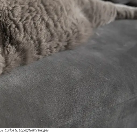
os
Carlos G. Lopez/Getty Images