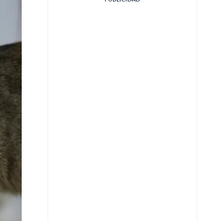
Facebook
X
Whatsapp
Copiar enlace
Telegram
LinkedIn