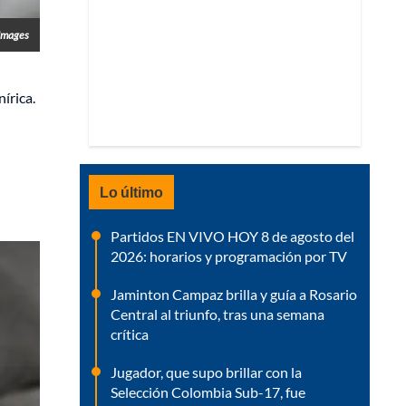
Images
írica.
Lo último
Partidos EN VIVO HOY 8 de agosto del
2026: horarios y programación por TV
Jaminton Campaz brilla y guía a Rosario
Central al triunfo, tras una semana
crítica
Jugador, que supo brillar con la
Selección Colombia Sub-17, fue