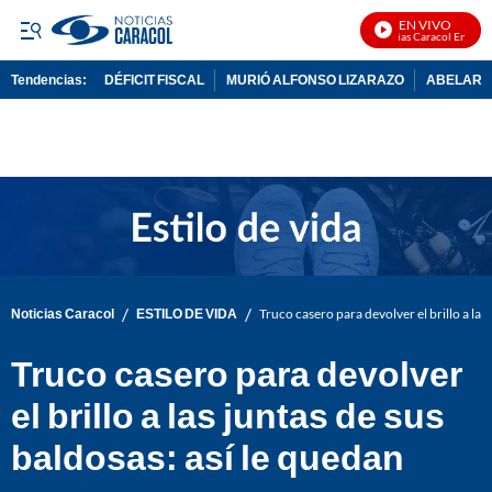
EN VIVO
Noticias Caracol En Vivo
Tendencias:
DÉFICIT FISCAL
MURIÓ ALFONSO LIZARAZO
ABELARDO
PUBLICIDAD
/
/
Noticias Caracol
ESTILO DE VIDA
Truco casero para devolver el brillo a la
Truco casero para devolver
el brillo a las juntas de sus
baldosas: así le quedan