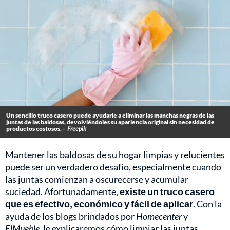
Un sencillo truco casero puede ayudarle a eliminar las manchas negras de las
juntas de las baldosas, devolviéndoles su apariencia original sin necesidad de
productos costosos. -
Freepik
Mantener las baldosas de su hogar limpias y relucientes
puede ser un verdadero desafío, especialmente cuando
las juntas comienzan a oscurecerse y acumular
suciedad. Afortunadamente,
existe un truco casero
que es efectivo, económico y fácil de aplicar
. Con la
ayuda de los blogs brindados por
Homecenter
y
ElMueble
, le explicaremos cómo limpiar las juntas