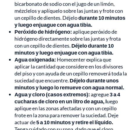
bicarbonato de sodio con el jugo de un limón,
mézclelos y aplíquelo sobre las juntas y frote con
un cepillo de dientes. Déjelo
durante 10 minutos
y luego enjuague con agua tibia.
Peróxido de hidrógeno:
aplique peróxido de
hidrógeno directamente sobre las juntas y frota
con un cepillo de dientes.
Déjelo durante 10
minutos y luego enjuague con agua tibia.
Agua oxigenada:
Homecenter explica que
aplicar la cantidad que considere en los divisores
del piso y con ayuda de un cepillo removerá toda la
suciedad que encuentre.
Déjelo durante unos
minutos y luego lo remueve con agua normal.
Agua y cloro (casos extremos):
agregue
3 a 4
cucharas de cloro en un litro de agua, l
uego
aplique en las zonas afectadas y con un cepillo
frote en la zona para remover la suciedad. Deje
actuar de
5 a 10 minutos y retire el líquido.
Tenga cuidado con su ropa, dado que el cloro