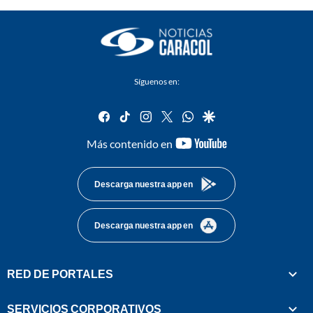
Síguenos en:
facebook
tiktok
instagram
twitter
whatsapp
google
youtube-
Más contenido en
footer
Descarga nuestra app en
Descarga nuestra app en
RED DE PORTALES
SERVICIOS CORPORATIVOS