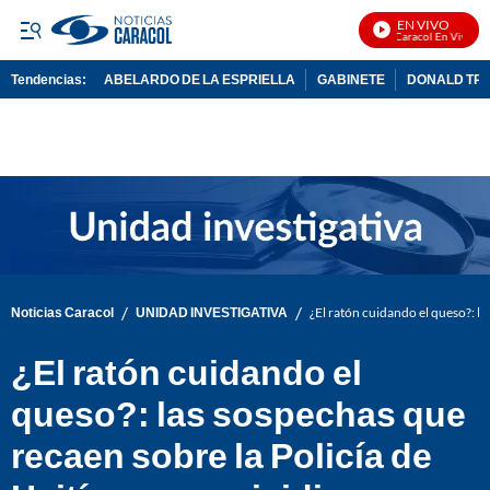
EN VIVO
Noticias Caracol En Vivo
Tendencias:
ABELARDO DE LA ESPRIELLA
GABINETE
DONALD TR
PUBLICIDAD
/
/
Noticias Caracol
UNIDAD INVESTIGATIVA
¿El ratón cuidando el queso?: la
¿El ratón cuidando el
queso?: las sospechas que
recaen sobre la Policía de