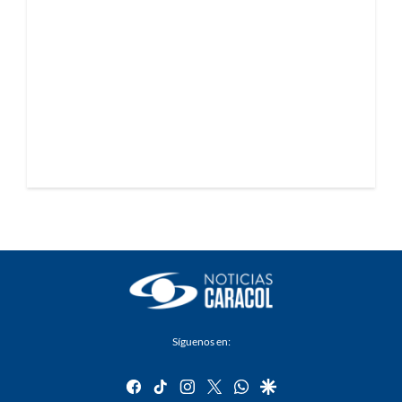
Síguenos en:
facebook
tiktok
instagram
twitter
whatsapp
google