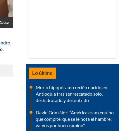
Caracol
andro
o,
Lo último
Murió hipopótamo recién nacido en
Antioquia tras ser rescatado solo,
deshidratado y desnutrido
David González: "América es un equipo
que compite, que se le nota el hambre;
vamos por buen camino"