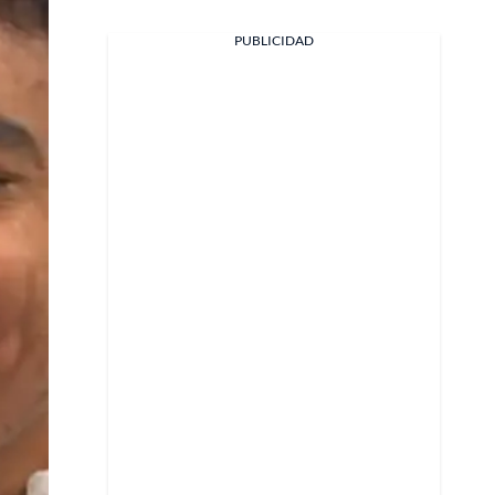
PUBLICIDAD
Facebook
X
Whatsapp
Copiar enlace
Telegram
LinkedIn