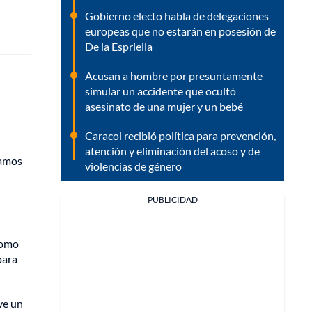
Gobierno electo habla de delegaciones
europeas que no estarán en posesión de
De la Espriella
Acusan a hombre por presuntamente
simular un accidente que ocultó
asesinato de una mujer y un bebé
Caracol recibió política para prevención,
atención y eliminación del acoso y de
ramos
violencias de género
PUBLICIDAD
como
para
ve un