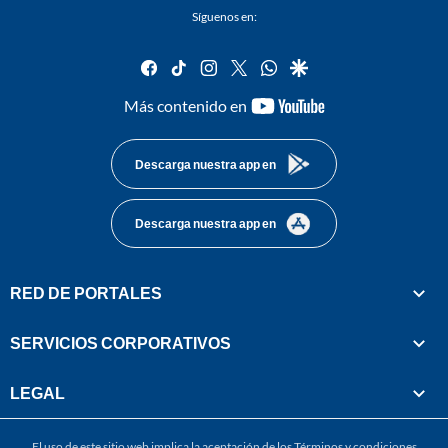
Síguenos en:
facebook
tiktok
instagram
twitter
whatsapp
google
youtube-
Más contenido en
footer
Descarga nuestra app en
Descarga nuestra app en
RED DE PORTALES
SERVICIOS CORPORATIVOS
LEGAL
El uso de este sitio web implica la aceptación de los
Términos y condiciones