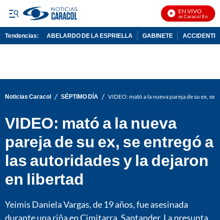
EN VIVO
Noticias Caracol En Vivo
Tendencias:
ABELARDO DE LA ESPRIELLA
GABINETE
ACCIDENTE 
PUBLICIDAD
/
/
Noticias Caracol
SÉPTIMO DÍA
VIDEO: mató a la nueva pareja de su ex, se en
VIDEO: mató a la nueva
pareja de su ex, se entregó a
las autoridades y la dejaron
en libertad
Yeimis Daniela Vargas, de 19 años, fue asesinada
durante una riña en Cimitarra, Santander. La presunta