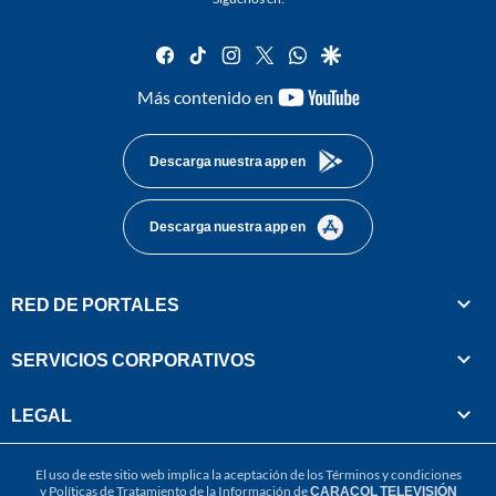
facebook
tiktok
instagram
twitter
whatsapp
google
youtube-
Más contenido en
footer
Descarga nuestra app en
Descarga nuestra app en
RED DE PORTALES
SERVICIOS CORPORATIVOS
LEGAL
El uso de este sitio web implica la aceptación de los
Términos y condiciones
y
Políticas de Tratamiento de la Información
de
CARACOL TELEVISIÓN