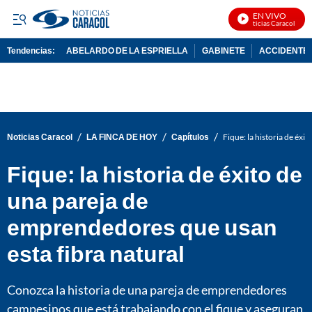
EN VIVO
Noticias Caracol En Vi
Tendencias:
ABELARDO DE LA ESPRIELLA
GABINETE
ACCIDENTE 
PUBLICIDAD
/
/
/
Noticias Caracol
LA FINCA DE HOY
Capítulos
Fique: la historia de éx
Fique: la historia de éxito de
una pareja de
emprendedores que usan
esta fibra natural
Conozca la historia de una pareja de emprendedores
campesinos que está trabajando con el fique y aseguran