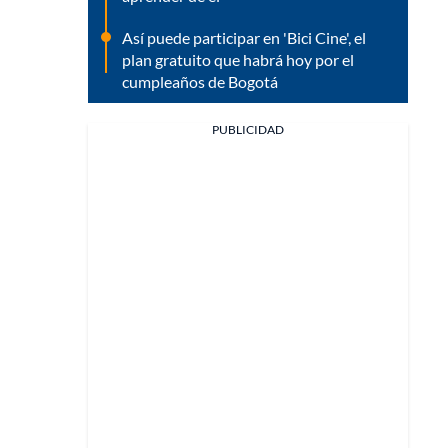
Así puede participar en 'Bici Cine', el
plan gratuito que habrá hoy por el
cumpleaños de Bogotá
PUBLICIDAD