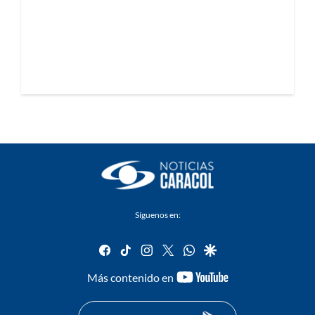
Síguenos en:
facebook
tiktok
instagram
twitter
whatsapp
google
youtube-
Más contenido en
footer