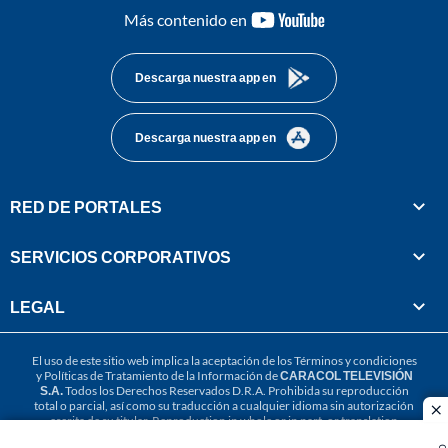
youtube-
Más contenido en
footer
Descarga nuestra app en
Descarga nuestra app en
RED DE PORTALES
SERVICIOS CORPORATIVOS
LEGAL
El uso de este sitio web implica la aceptación de los
Términos y condiciones
y
Políticas de Tratamiento de la Información
de
CARACOL TELEVISIÓN
S.A.
Todos los Derechos Reservados D.R.A. Prohibida su reproducción
total o parcial, así como su traducción a cualquier idioma sin autorización
cl
escrita de su titular. Reproduction in whole or in part, or translation
without written permission is prohibited. All rights reserved 2025.