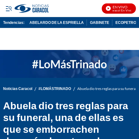
EN VIVO
Noticias Caracol En Vivo
Tendencias:
ABELARDO DE LA ESPRIELLA
GABINETE
ECOPETROL
PUBLICIDAD
/
/
Noticias Caracol
#LOMÁSTRINADO
Abuela dio tres reglas para su funeral
Abuela dio tres reglas para
su funeral, una de ellas es
que se emborrachen