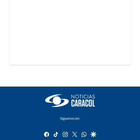
Síguenos en:
facebook
tiktok
instagram
twitter
whatsapp
google