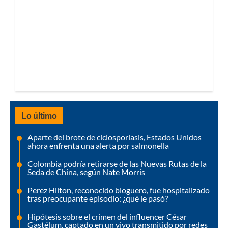
Lo último
Aparte del brote de ciclosporiasis, Estados Unidos
ahora enfrenta una alerta por salmonella
Colombia podría retirarse de las Nuevas Rutas de la
Seda de China, según Nate Morris
Perez Hilton, reconocido bloguero, fue hospitalizado
tras preocupante episodio: ¿qué le pasó?
Hipótesis sobre el crimen del influencer César
Gastélum, captado en un vivo transmitido por redes