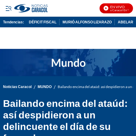
EN VIVO
Noticias Caracol En Vivo
Tendencias:
DÉFICIT FISCAL
MURIÓ ALFONSO LIZARAZO
ABELARDO
PUBLICIDAD
/
/
Noticias Caracol
MUNDO
Bailando encima del ataúd: así despidieron a un de
Bailando encima del ataúd:
así despidieron a un
delincuente el día de su