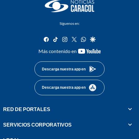
Síguenos en:
facebook
tiktok
instagram
twitter
whatsapp
google
youtube-
Más contenido en
footer
Descarga nuestra app en
Descarga nuestra app en
RED DE PORTALES
SERVICIOS CORPORATIVOS