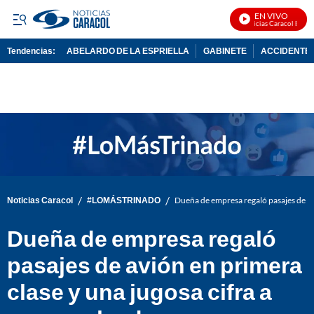
EN VIVO
Noticias Caracol En Viv
Tendencias:
ABELARDO DE LA ESPRIELLA
GABINETE
ACCIDENTE 
PUBLICIDAD
/
/
Noticias Caracol
#LOMÁSTRINADO
Dueña de empresa regaló pasajes de av
Dueña de empresa regaló
pasajes de avión en primera
clase y una jugosa cifra a