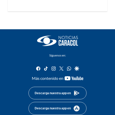
Síguenos en:
facebook
tiktok
instagram
twitter
whatsapp
google
youtube-
Más contenido en
footer
Descarga nuestra app en
Descarga nuestra app en