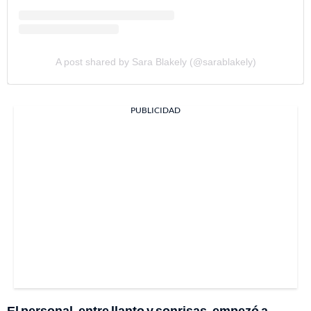
A post shared by Sara Blakely (@sarablakely)
PUBLICIDAD
El personal, entre llanto y sonrisas, empezó a