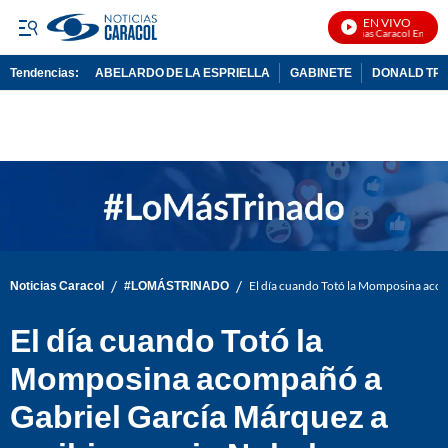
EN VIVO
Noticias Caracol En Vivo
Tendencias:
ABELARDO DE LA ESPRIELLA
GABINETE
DONALD TR
PUBLICIDAD
/
/
Noticias Caracol
#LOMÁSTRINADO
El día cuando Totó la Momposina acom
El día cuando Totó la
Momposina acompañó a
Gabriel García Márquez a