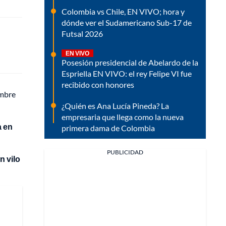
Colombia vs Chile, EN VIVO; hora y
dónde ver el Sudamericano Sub-17 de
Futsal 2026
EN VIVO
Posesión presidencial de Abelardo de la
Espriella EN VIVO: el rey Felipe VI fue
recibido con honores
ombre
¿Quién es Ana Lucía Pineda? La
empresaria que llega como la nueva
a en
primera dama de Colombia
PUBLICIDAD
n vilo