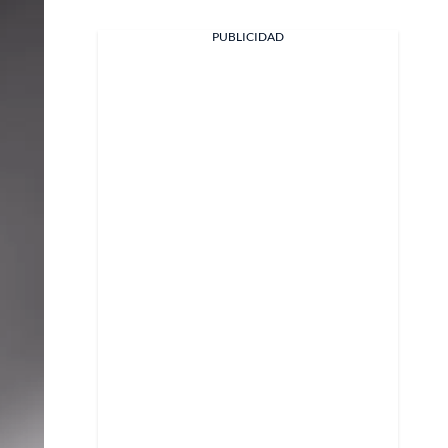
PUBLICIDAD
Facebook
X
Whatsapp
Copiar enlace
Telegram
LinkedIn