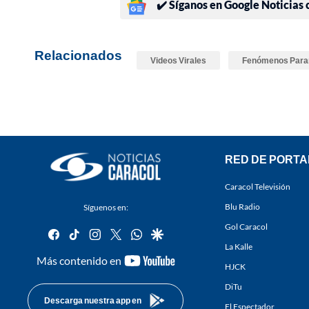
✔️ Síganos en Google Noticias
Relacionados
Videos Virales
Fenómenos Para
RED DE PORTA
Caracol Televisión
Blu Radio
Síguenos en:
Gol Caracol
facebook
tiktok
instagram
twitter
whatsapp
google
La Kalle
youtube-
Más contenido en
HJCK
footer
DiTu
Descarga nuestra app en
El Espectador