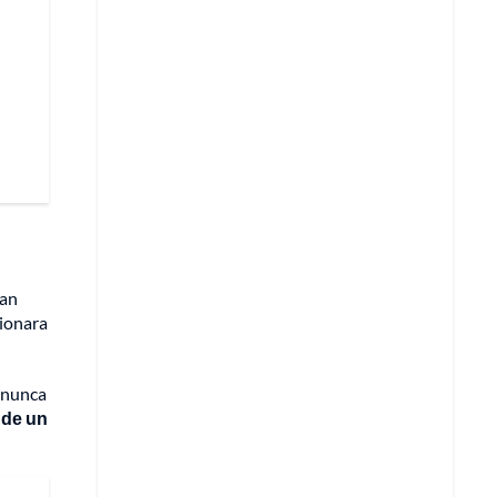
ran
sionara
e nunca
 de un