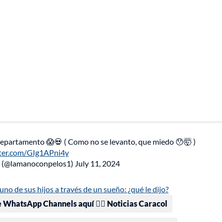
epartamento 😱💀 ( Como no se levanto, que miedo 😯🤯 )
tter.com/GIg1APni4y
1 (@lamanoconpelos1)
July 11, 2024
o de sus hijos a través de un sueño: ¿qué le dijo?
e WhatsApp Channels aquí 👉🏻 Noticias Caracol