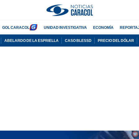
GOL CARACOL
UNIDAD INVESTIGATIVA
ECONOMÍA
REPORTA
ABELARDO DE LA ESPRIELLA
CASO BLESSD
PRECIO DEL DÓLAR
PUBLICIDAD