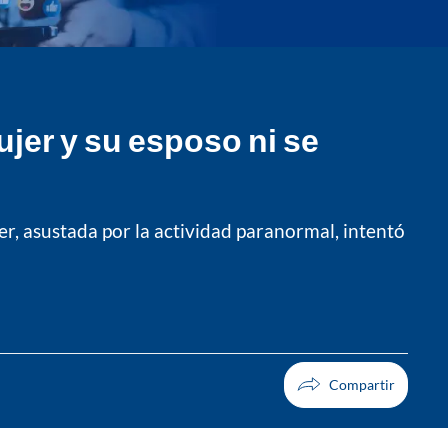
jer y su esposo ni se
r, asustada por la actividad paranormal, intentó