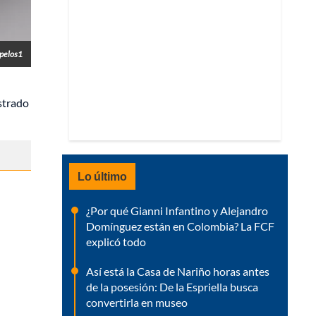
pelos1
strado
Lo último
¿Por qué Gianni Infantino y Alejandro
Domínguez están en Colombia? La FCF
explicó todo
Así está la Casa de Nariño horas antes
de la posesión: De la Espriella busca
convertirla en museo