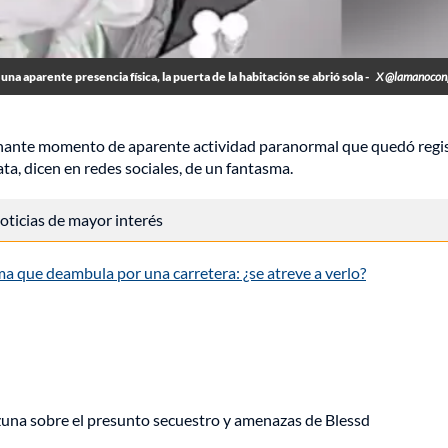
 una aparente presencia física, la puerta de la habitación se abrió sola -
X @lamanocon
uznante momento de aparente actividad paranormal que quedó regi
ata, dicen en redes sociales, de un fantasma.
 noticias de mayor interés
a que deambula por una carretera: ¿se atreve a verlo?
Ozuna sobre el presunto secuestro y amenazas de Blessd