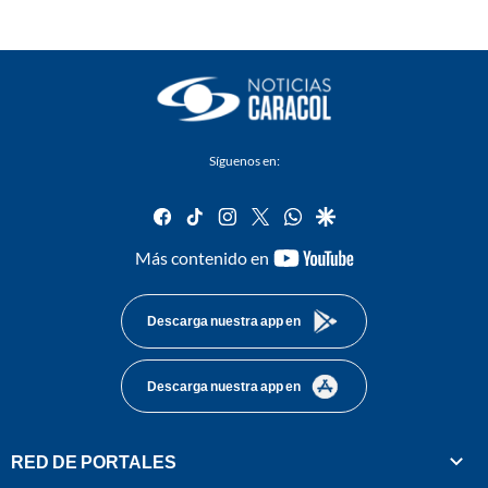
Síguenos en:
facebook
tiktok
instagram
twitter
whatsapp
google
youtube-
Más contenido en
footer
Descarga nuestra app en
Descarga nuestra app en
RED DE PORTALES