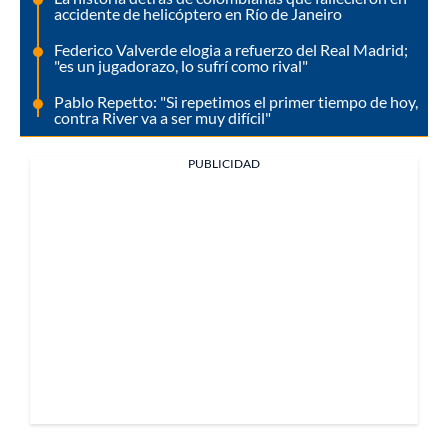
accidente de helicóptero en Río de Janeiro
Federico Valverde elogia a refuerzo del Real Madrid;
"es un jugadorazo, lo sufrí como rival"
Pablo Repetto: "Si repetimos el primer tiempo de hoy,
contra River va a ser muy difícil"
PUBLICIDAD