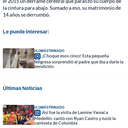
el 2015 un derrame cerebral que paralizó su cuerpo de
la cintura para abajo. Sumado a eso, su matrimonio de
14 años se derrumbó.
Le puede interesar:
#LOMÁSTRINADO
¡Choque esos cinco! Esta pequeña
feligresa sorprendió al padre que iba a darle la
bendición
Últimas Noticias
#LOMÁSTRINADO
Así fue la visita de Lamine Yamal a
Medellín: cantó con Ryan Castro y lució la
camiseta de Colombia