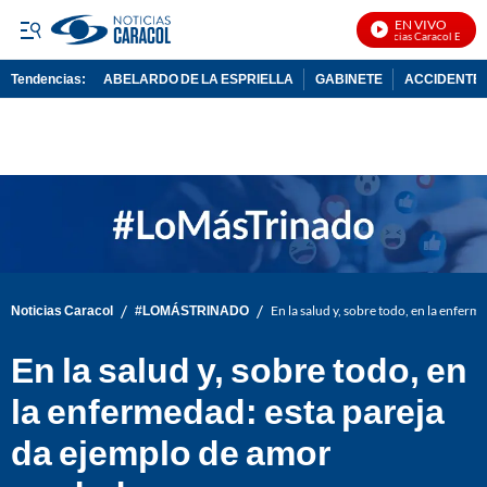
EN VIVO
Noticias Caracol En Vivo
Tendencias:
ABELARDO DE LA ESPRIELLA
GABINETE
ACCIDENTE 
PUBLICIDAD
/
/
Noticias Caracol
#LOMÁSTRINADO
En la salud y, sobre todo, en la enfer
En la salud y, sobre todo, en
la enfermedad: esta pareja
da ejemplo de amor