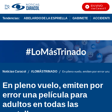
EN VIVO
Noticias Caracol En Viv
Tendencias:
ABELARDO DE LA ESPRIELLA
GABINETE
ACCIDENTE 
PUBLICIDAD
/
/
Noticias Caracol
#LOMÁSTRINADO
En pleno vuelo, emiten por error una pe
En pleno vuelo, emiten por
error una película para
adultos en todas las