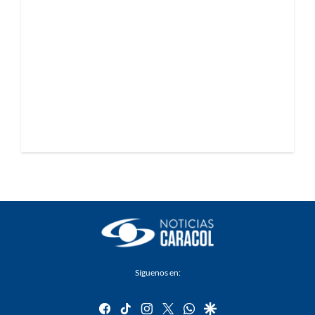
Síguenos en:
facebook
tiktok
instagram
twitter
whatsapp
google