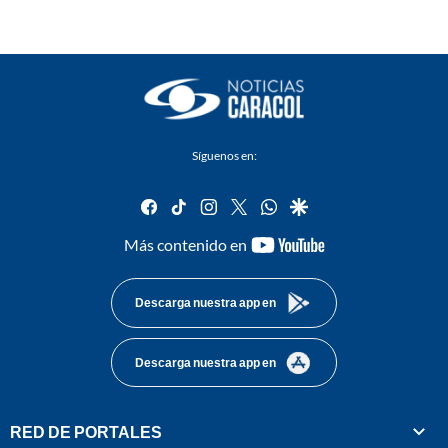
Síguenos en:
facebook
tiktok
instagram
twitter
whatsapp
google
youtube-
Más contenido en
footer
Descarga nuestra app en
Descarga nuestra app en
RED DE PORTALES