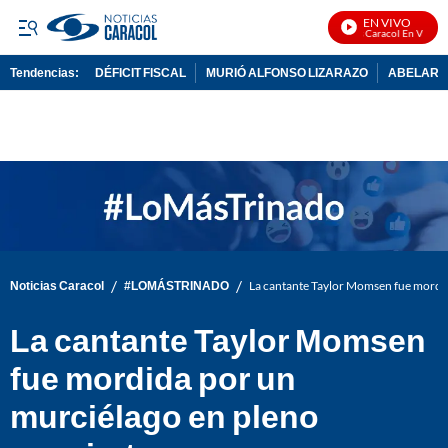
EN VIVO
Noticias Caracol En Vivo
Tendencias:
DÉFICIT FISCAL
MURIÓ ALFONSO LIZARAZO
ABELARDO
PUBLICIDAD
/
/
Noticias Caracol
#LOMÁSTRINADO
La cantante Taylor Momsen fue mordid
La cantante Taylor Momsen
fue mordida por un
murciélago en pleno