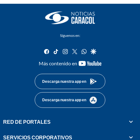
Síguenos en:
facebook
tiktok
instagram
twitter
whatsapp
google
youtube-
Más contenido en
footer
Descarga nuestra app en
Descarga nuestra app en
RED DE PORTALES
SERVICIOS CORPORATIVOS