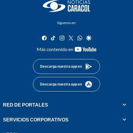
Síguenos en:
facebook
tiktok
instagram
twitter
whatsapp
google
youtube-
Más contenido en
footer
Descarga nuestra app en
Descarga nuestra app en
RED DE PORTALES
SERVICIOS CORPORATIVOS