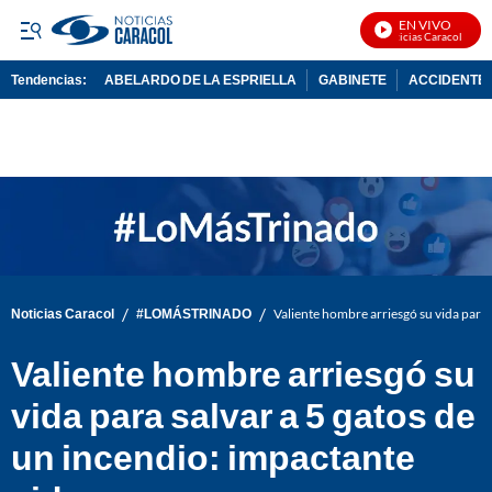
EN VIVO
Noticias Caracol En Viv
Tendencias:
ABELARDO DE LA ESPRIELLA
GABINETE
ACCIDENTE 
PUBLICIDAD
/
/
Noticias Caracol
#LOMÁSTRINADO
Valiente hombre arriesgó su vida para 
Valiente hombre arriesgó su
vida para salvar a 5 gatos de
un incendio: impactante