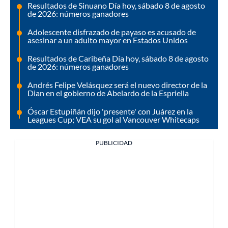
Resultados de Sinuano Día hoy, sábado 8 de agosto
de 2026: números ganadores
Adolescente disfrazado de payaso es acusado de
asesinar a un adulto mayor en Estados Unidos
Resultados de Caribeña Día hoy, sábado 8 de agosto
de 2026: números ganadores
Andrés Felipe Velásquez será el nuevo director de la
Dian en el gobierno de Abelardo de la Espriella
Óscar Estupiñán dijo 'presente' con Juárez en la
Leagues Cup; VEA su gol al Vancouver Whitecaps
PUBLICIDAD