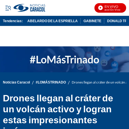
EN VIVO
Noticias Caracol En Vivo
Tendencias:
ABELARDO DE LA ESPRIELLA
GABINETE
DONALD TR
PUBLICIDAD
/
/
Noticias Caracol
#LOMÁSTRINADO
Drones llegan al cráter de un volcán a
Drones llegan al cráter de
un volcán activo y logran
estas impresionantes