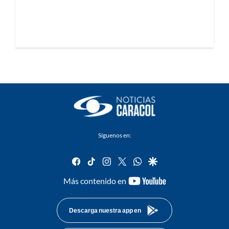
Síguenos en:
facebook
tiktok
instagram
twitter
whatsapp
google
youtube-
Más contenido en
footer
Descarga nuestra app en