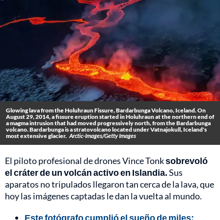
Glowing lava from the Holuhraun Fissure, Bardarbunga Volcano, Iceland. On
August 29, 2014, a fissure eruption started in Holuhraun at the northern end of
a magma intrusion that had moved progressively north, from the Bardarbunga
volcano. Bardarbunga is a stratovolcano located under Vatnajokull, Iceland's
most extensive glacier.
Arctic-Images/Getty Images
El piloto profesional de drones Vince Tonk
sobrevoló
el cráter de un volcán activo en Islandia.
Sus
aparatos no tripulados llegaron tan cerca de la lava, que
hoy las imágenes captadas le dan la vuelta al mundo.
Este fotógrafo cumplió el sueño de miles: