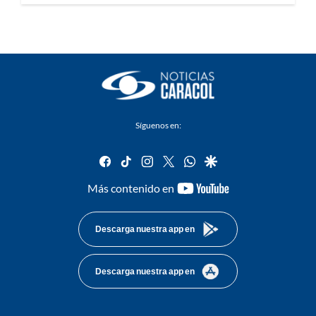
Síguenos en:
facebook
tiktok
instagram
twitter
whatsapp
google
youtube-
Más contenido en
footer
Descarga nuestra app en
Descarga nuestra app en