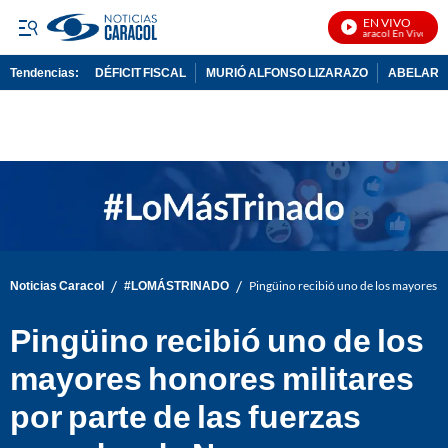
EN VIVO
Noticias Caracol En Vivo
Tendencias:
DÉFICIT FISCAL
MURIÓ ALFONSO LIZARAZO
ABELARDO
PUBLICIDAD
/
/
Noticias Caracol
#LOMÁSTRINADO
Pingüino recibió uno de los mayores h
Pingüino recibió uno de los
mayores honores militares
por parte de las fuerzas