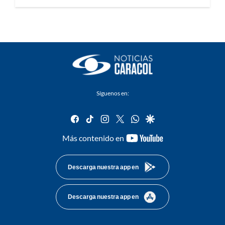
Síguenos en:
facebook
tiktok
instagram
twitter
whatsapp
google
youtube-
Más contenido en
footer
Descarga nuestra app en
Descarga nuestra app en