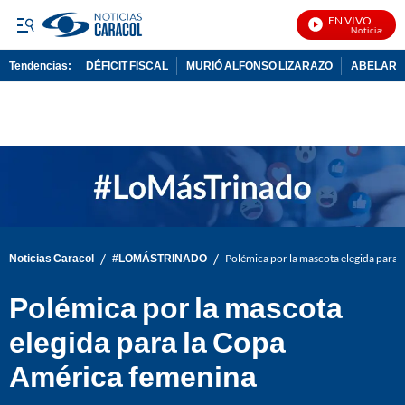
EN VIVO
Noticias Carac
Tendencias:
DÉFICIT FISCAL
MURIÓ ALFONSO LIZARAZO
ABELARDO
PUBLICIDAD
/
/
Noticias Caracol
#LOMÁSTRINADO
Polémica por la mascota elegida para
Polémica por la mascota
elegida para la Copa
América femenina