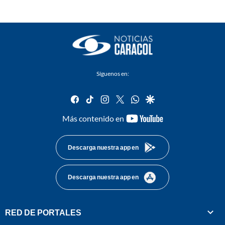
Síguenos en:
facebook
tiktok
instagram
twitter
whatsapp
google
youtube-
Más contenido en
footer
Descarga nuestra app en
Descarga nuestra app en
RED DE PORTALES