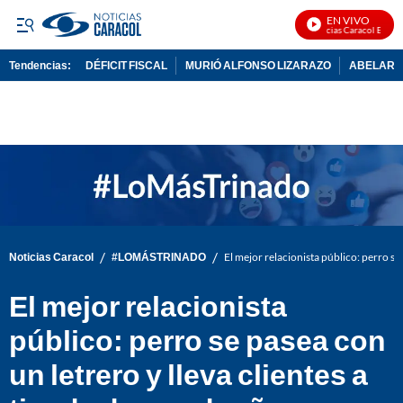
EN VIVO
Noticias Caracol En Vivo
Tendencias:
DÉFICIT FISCAL
MURIÓ ALFONSO LIZARAZO
ABELARDO
PUBLICIDAD
/
/
Noticias Caracol
#LOMÁSTRINADO
El mejor relacionista público: perro se
El mejor relacionista
público: perro se pasea con
un letrero y lleva clientes a