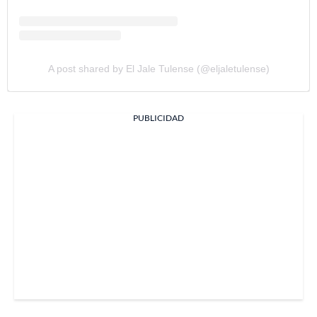
A post shared by El Jale Tulense (@eljaletulense)
PUBLICIDAD