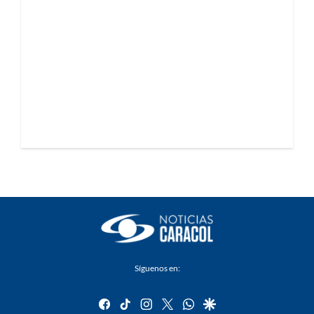
Síguenos en:
facebook
tiktok
instagram
twitter
whatsapp
google