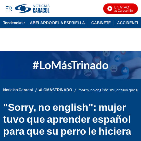
EN VIVO
Noticias Caracol En Vivo
Tendencias:
ABELARDO DE LA ESPRIELLA
GABINETE
ACCIDENTE 
PUBLICIDAD
/
/
Noticias Caracol
#LOMÁSTRINADO
"Sorry, no english": mujer tuvo que ap
"Sorry, no english": mujer
tuvo que aprender español
para que su perro le hiciera