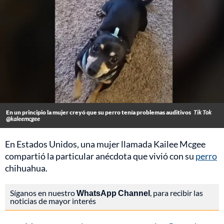
En un principio la mujer creyó que su perro tenía problemas auditivos
Tik Tok
@kaleemcgee
En Estados Unidos, una mujer llamada Kailee Mcgee
compartió la particular anécdota que vivió con su
perro
chihuahua.
Síganos en nuestro
WhatsApp Channel
, para recibir las
noticias de mayor interés