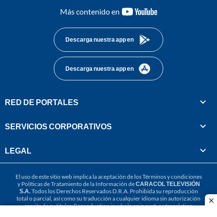
youtube-
Más contenido en
footer
Descarga nuestra app en
Descarga nuestra app en
RED DE PORTALES
SERVICIOS CORPORATIVOS
LEGAL
El uso de este sitio web implica la aceptación de los
Términos y condiciones
y
Políticas de Tratamiento de la Información
de
CARACOL TELEVISIÓN
S.A.
Todos los Derechos Reservados D.R.A. Prohibida su reproducción
total o parcial, así como su traducción a cualquier idioma sin autorización
cl
escrita de su titular. Reproduction in whole or in part, or translation
without written permission is prohibited. All rights reserved 2025.