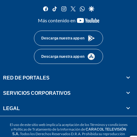
facebook
tiktok
instagram
twitter
whatsapp
google
youtube-
Más contenido en
footer
Descarga nuestra app en
Descarga nuestra app en
RED DE PORTALES
SERVICIOS CORPORATIVOS
LEGAL
El uso de este sitio web implica la aceptación de los
Términos y condiciones
y
Políticas de Tratamiento de la Información
de
CARACOL TELEVISIÓN
S.A.
Todos los Derechos Reservados D.R.A. Prohibida su reproducción