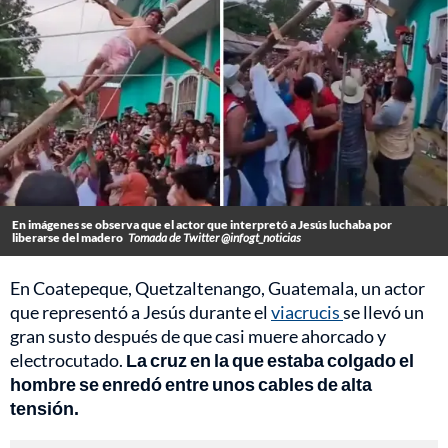
En imágenes se observa que el actor que interpretó a Jesús luchaba por
liberarse del madero
Tomada de Twitter @infogt_noticias
En Coatepeque, Quetzaltenango, Guatemala, un actor
que representó a Jesús durante el
viacrucis
se llevó un
gran susto después de que casi muere ahorcado y
electrocutado.
La cruz en la que estaba colgado el
hombre se enredó entre unos cables de alta
tensión.