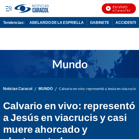
EN VIVO
Noticias Caracol En Vivo
Tendencias:
ABELARDO DE LA ESPRIELLA
GABINETE
ACCIDENTE 
PUBLICIDAD
/
/
Noticias Caracol
MUNDO
Calvario en vivo: representó a Jesús en viacrucis
Calvario en vivo: representó
a Jesús en viacrucis y casi
muere ahorcado y