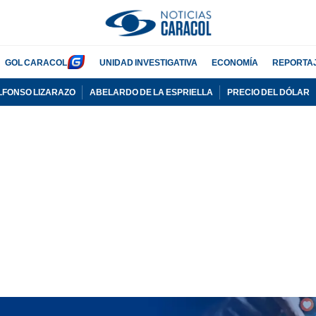
GOL CARACOL
UNIDAD INVESTIGATIVA
ECONOMÍA
REPORTA
LFONSO LIZARAZO
ABELARDO DE LA ESPRIELLA
PRECIO DEL DÓLAR
PUBLICIDAD