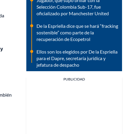
Jugador, que supo brillar con la
Selección Colombia Sub-17, fue
oficializado por Manchester United
ada
De la Espriella dice que se hará “fracking
sostenible” como parte de la
recuperación de Ecopetrol
 y
Ellos son los elegidos por De la Espriella
para el Dapre, secretaría jurídica y
jefatura de despacho
PUBLICIDAD
ambién