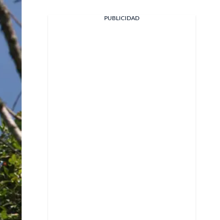
PUBLICIDAD
Facebook
X
Whatsapp
Copiar enlace
Telegram
LinkedIn