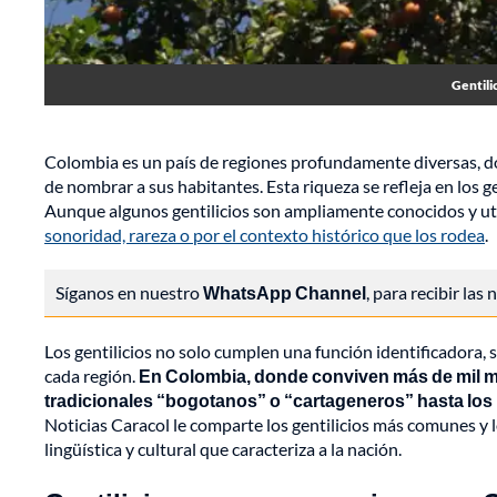
Gentili
Colombia es un país de regiones profundamente diversas, don
de nombrar a sus habitantes. Esta riqueza se refleja en los g
Aunque algunos gentilicios son ampliamente conocidos y util
sonoridad, rareza o por el contexto histórico que los rodea
.
Síganos en nuestro
WhatsApp Channel
, para recibir las
Los gentilicios no solo cumplen una función identificadora, s
cada región.
En Colombia, donde conviven más de mil mun
tradicionales “bogotanos” o “cartageneros” hasta lo
Noticias Caracol le comparte los gentilicios más comunes y lo
lingüística y cultural que caracteriza a la nación.