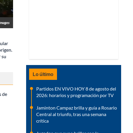
Images
ular
origen.
r su
Lo último
Partidos EN VIVO HOY 8 de agosto del
s de
2026: horarios y programación por TV
Jaminton Campaz brilla y guía a Rosario
Central al triunfo, tras una semana
crítica