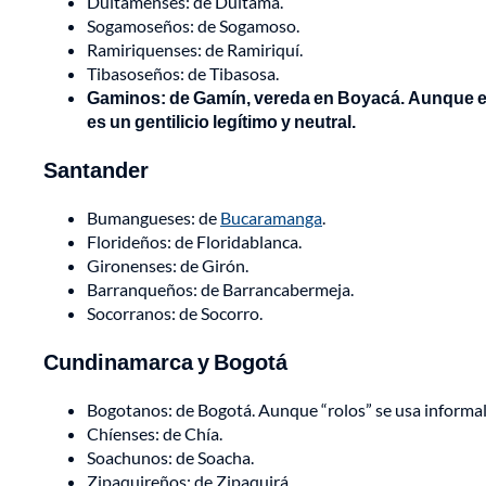
Duitamenses: de Duitama.
Sogamoseños: de Sogamoso.
Ramiriquenses: de Ramiriquí.
Tibasoseños: de Tibasosa.
Gaminos: de Gamín, vereda en Boyacá. Aunque el 
es un gentilicio legítimo y neutral.
Santander
Bumangueses: de
Bucaramanga
.
Florideños: de Floridablanca.
Gironenses: de Girón.
Barranqueños: de Barrancabermeja.
Socorranos: de Socorro.
Cundinamarca y Bogotá
Bogotanos: de Bogotá. Aunque “rolos” se usa informalme
Chíenses: de Chía.
Soachunos: de Soacha.
Zipaquireños: de Zipaquirá.