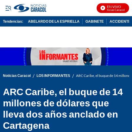
EN VIVO
Noticias Caracol En Vi
Tendencias:
ABELARDO DE LA ESPRIELLA
GABINETE
ACCIDENTE 
PUBLICIDAD
/
/
Noticias Caracol
LOS INFORMANTES
ARC Caribe, el buque de 14 millones
ARC Caribe, el buque de 14
millones de dólares que
lleva dos años anclado en
Cartagena