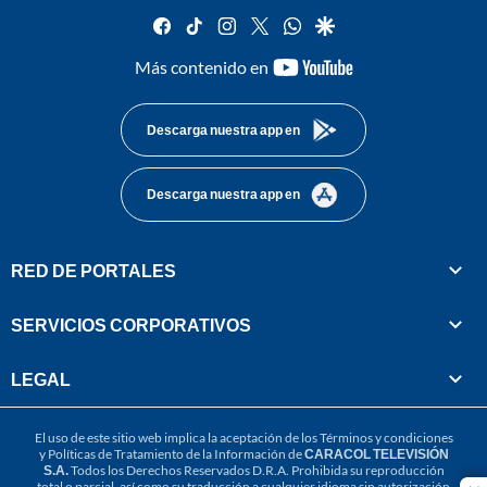
facebook
tiktok
instagram
twitter
whatsapp
google
youtube-
Más contenido en
footer
Descarga nuestra app en
Descarga nuestra app en
RED DE PORTALES
SERVICIOS CORPORATIVOS
LEGAL
El uso de este sitio web implica la aceptación de los
Términos y condiciones
y
Políticas de Tratamiento de la Información
de
CARACOL TELEVISIÓN
S.A.
Todos los Derechos Reservados D.R.A. Prohibida su reproducción
total o parcial, así como su traducción a cualquier idioma sin autorización