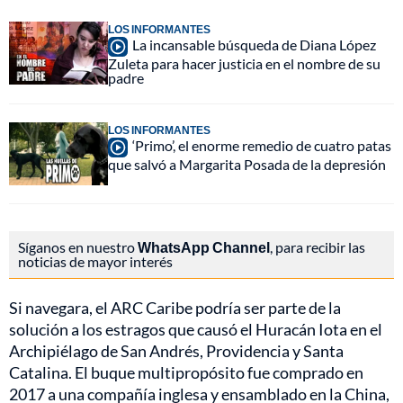
LOS INFORMANTES
La incansable búsqueda de Diana López
Zuleta para hacer justicia en el nombre de su
padre
LOS INFORMANTES
‘Primo’, el enorme remedio de cuatro patas
que salvó a Margarita Posada de la depresión
Síganos en nuestro
WhatsApp Channel
, para recibir las
noticias de mayor interés
Si navegara, el ARC Caribe podría ser parte de la
solución a los estragos que causó el Huracán Iota en el
Archipiélago de San Andrés, Providencia y Santa
Catalina. El buque multipropósito fue comprado en
2017 a una compañía inglesa y ensamblado en la China,