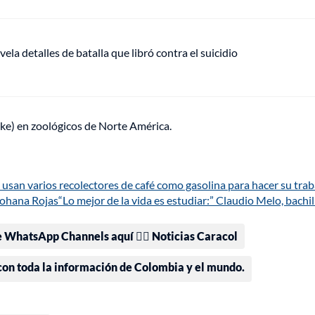
vela detalles de batalla que libró contra el suicidio
oke) en zoológicos de Norte América.
 usan varios recolectores de café como gasolina para hacer su trab
Johana Rojas
“Lo mejor de la vida es estudiar:” Claudio Melo, bachil
e WhatsApp Channels aquí 👉🏻 Noticias Caracol
 con toda la información de Colombia y el mundo.