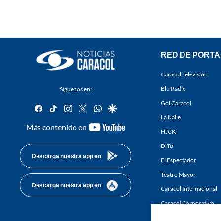
RED DE PORTA
Caracol Televisión
Blu Radio
Síguenos en:
Gol Caracol
facebook
tiktok
instagram
twitter
whatsapp
google
La Kalle
youtube-
Más contenido en
HJCK
footer
DiTu
Descarga nuestra app en
El Espectador
Teatro Mayor
Descarga nuestra app en
Caracol Internacional
Caracol Corporativo
Caracol Next