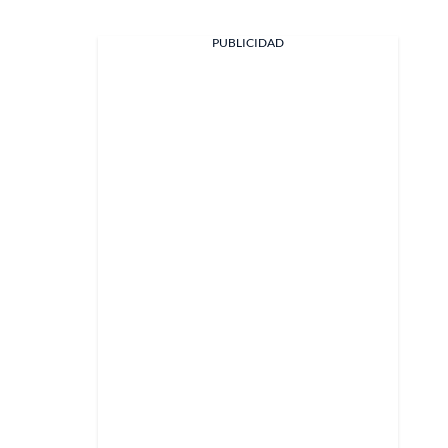
PUBLICIDAD
Facebook
X
Whatsapp
Copiar enlace
Telegram
LinkedIn