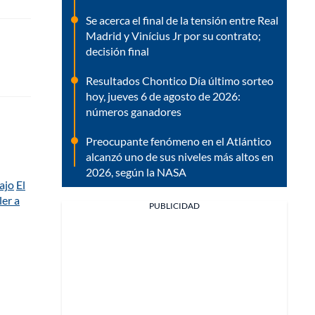
Se acerca el final de la tensión entre Real
Madrid y Vinícius Jr por su contrato;
decisión final
Resultados Chontico Día último sorteo
hoy, jueves 6 de agosto de 2026:
números ganadores
Preocupante fenómeno en el Atlántico
alcanzó uno de sus niveles más altos en
2026, según la NASA
ajo
El
ler a
PUBLICIDAD