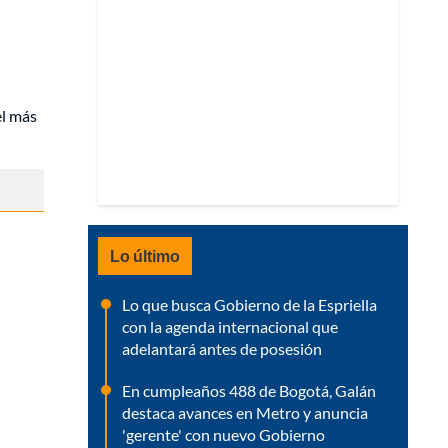
el más
Lo último
Lo que busca Gobierno de la Espriella
con la agenda internacional que
adelantará antes de posesión
En cumpleaños 488 de Bogotá, Galán
destaca avances en Metro y anuncia
'gerente' con nuevo Gobierno