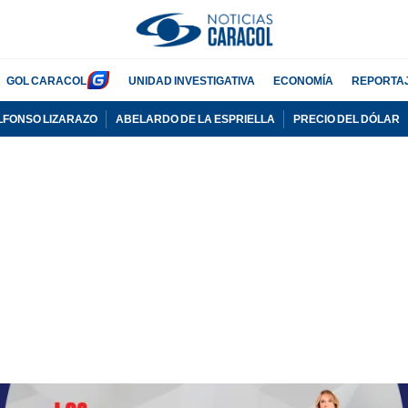
GOL CARACOL
UNIDAD INVESTIGATIVA
ECONOMÍA
REPORTA
LFONSO LIZARAZO
ABELARDO DE LA ESPRIELLA
PRECIO DEL DÓLAR
PUBLICIDAD