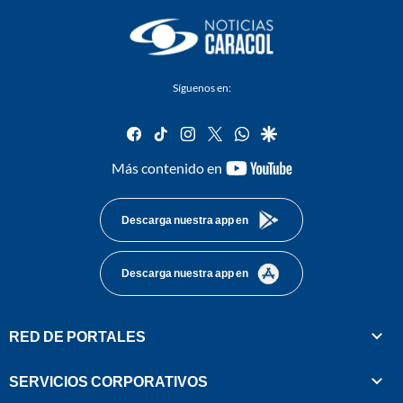
Síguenos en:
facebook
tiktok
instagram
twitter
whatsapp
google
youtube-
Más contenido en
footer
Descarga nuestra app en
Descarga nuestra app en
RED DE PORTALES
SERVICIOS CORPORATIVOS