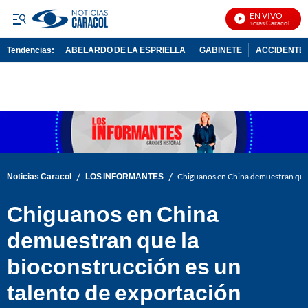
EN VIVO
Noticias Caracol En Vi
Tendencias:
ABELARDO DE LA ESPRIELLA
GABINETE
ACCIDENTE 
PUBLICIDAD
/
/
Noticias Caracol
LOS INFORMANTES
Chiguanos en China demuestran que 
Chiguanos en China
demuestran que la
bioconstrucción es un
talento de exportación