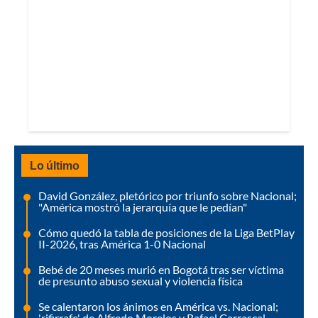
Lo último
David González, pletórico por triunfo sobre Nacional;
"América mostró la jerarquía que le pedían"
Cómo quedó la tabla de posiciones de la Liga BetPlay
II-2026, tras América 1-0 Nacional
Bebé de 20 meses murió en Bogotá tras ser víctima
de presunto abuso sexual y violencia física
Se calentaron los ánimos en América vs. Nacional;
'rifirrafe' de Alfredo Morelos y Rafael Carrascal