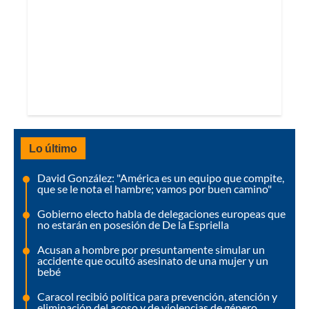
Lo último
David González: "América es un equipo que compite,
que se le nota el hambre; vamos por buen camino"
Gobierno electo habla de delegaciones europeas que
no estarán en posesión de De la Espriella
Acusan a hombre por presuntamente simular un
accidente que ocultó asesinato de una mujer y un
bebé
Caracol recibió política para prevención, atención y
eliminación del acoso y de violencias de género