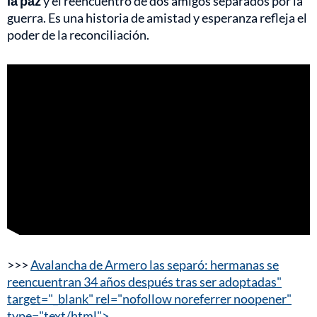
la paz
y el reencuentro de dos amigos separados por la
guerra. Es una historia de amistad y esperanza refleja el
poder de la reconciliación.
>>>
Avalancha de Armero las separó: hermanas se
reencuentran 34 años después tras ser adoptadas"
target="_blank" rel="nofollow noreferrer noopener"
type="text/html">