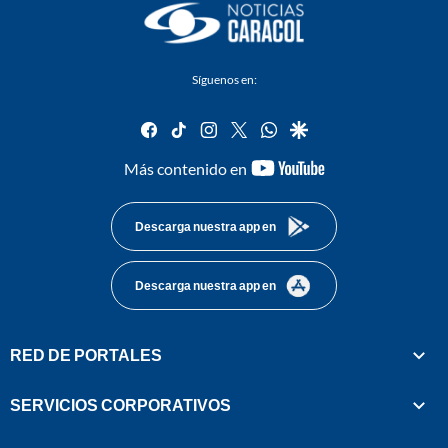
Síguenos en:
facebook
tiktok
instagram
twitter
whatsapp
google
youtube-
Más contenido en
footer
Descarga nuestra app en
Descarga nuestra app en
RED DE PORTALES
SERVICIOS CORPORATIVOS