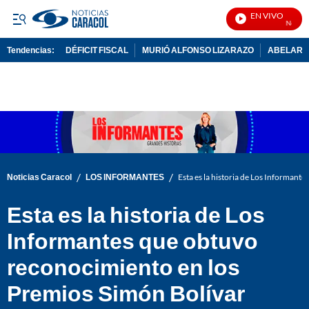
EN VIVO
Noticias C
Tendencias:
DÉFICIT FISCAL
MURIÓ ALFONSO LIZARAZO
ABELARDO
PUBLICIDAD
/
/
Noticias Caracol
LOS INFORMANTES
Esta es la historia de Los Informant
Esta es la historia de Los
Informantes que obtuvo
reconocimiento en los
Premios Simón Bolívar