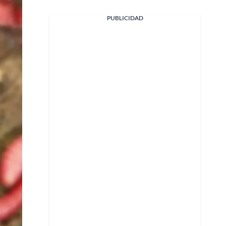
PUBLICIDAD
Facebook
X
Whatsapp
Copiar enlace
Telegram
LinkedIn