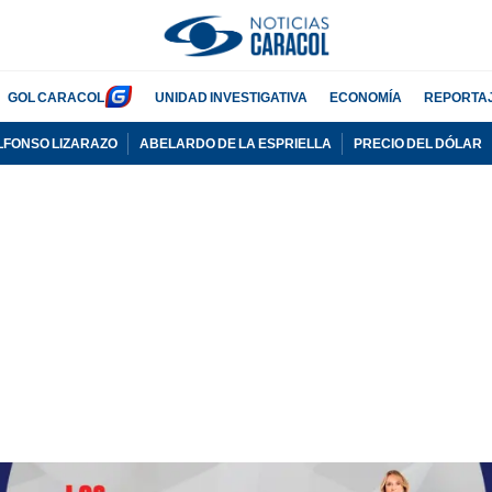
GOL CARACOL
UNIDAD INVESTIGATIVA
ECONOMÍA
REPORTA
LFONSO LIZARAZO
ABELARDO DE LA ESPRIELLA
PRECIO DEL DÓLAR
PUBLICIDAD