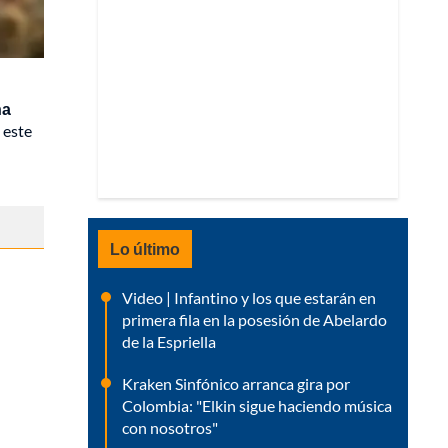
na
n este
Lo último
Video | Infantino y los que estarán en
primera fila en la posesión de Abelardo
de la Espriella
Kraken Sinfónico arranca gira por
Colombia: "Elkin sigue haciendo música
con nosotros"