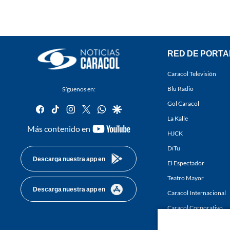
RED DE PORTA
Caracol Televisión
Blu Radio
Síguenos en:
Gol Caracol
facebook
tiktok
instagram
twitter
whatsapp
google
La Kalle
youtube-
Más contenido en
HJCK
footer
DiTu
Descarga nuestra app en
El Espectador
Teatro Mayor
Descarga nuestra app en
Caracol Internacional
Caracol Corporativo
Caracol Next