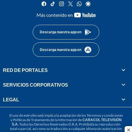
facebook
tiktok
instagram
twitter
whatsapp
google
youtube-
Más contenido en
footer
Descarga nuestra app en
Descarga nuestra app en
RED DE PORTALES
SERVICIOS CORPORATIVOS
LEGAL
El uso de este sitio web implica la aceptación de los
Términos y condiciones
y
Políticas de Tratamiento de la Información
de
CARACOL TELEVISIÓN
S.A.
Todos los Derechos Reservados D.R.A. Prohibida su reproducción
total o parcial, así como su traducción a cualquier idioma sin autorización
cl