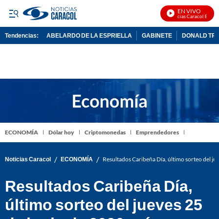
EN VIVO
Noticias Caracol En Vivo
Tendencias:
ABELARDO DE LA ESPRIELLA
GABINETE
DONALD TR
PUBLICIDAD
ECONOMÍA
Dólar hoy
Criptomonedas
Emprendedores
/
/
Noticias Caracol
ECONOMÍA
Resultados Caribeña Día, último sorteo del j
Resultados Caribeña Día,
último sorteo del jueves 25