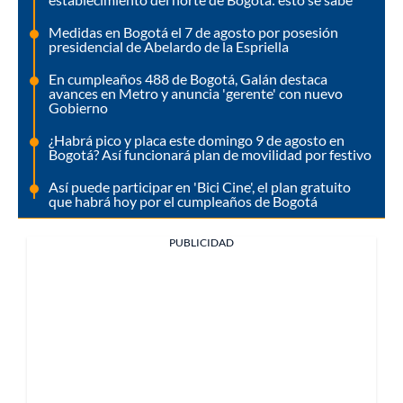
Medidas en Bogotá el 7 de agosto por posesión
presidencial de Abelardo de la Espriella
En cumpleaños 488 de Bogotá, Galán destaca
avances en Metro y anuncia 'gerente' con nuevo
Gobierno
¿Habrá pico y placa este domingo 9 de agosto en
Bogotá? Así funcionará plan de movilidad por festivo
Así puede participar en 'Bici Cine', el plan gratuito
que habrá hoy por el cumpleaños de Bogotá
PUBLICIDAD