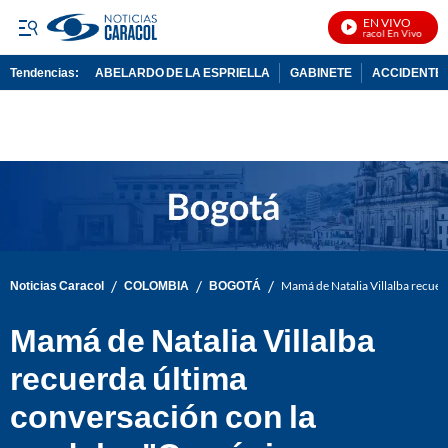
EN VIVO
Noticias Caracol En Vivo
Tendencias:
ABELARDO DE LA ESPRIELLA
GABINETE
ACCIDENTE 
PUBLICIDAD
/
/
/
Noticias Caracol
COLOMBIA
BOGOTÁ
Mamá de Natalia Villalba recuer
Mamá de Natalia Villalba
recuerda última
conversación con la