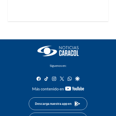
Síguenos en:
facebook
tiktok
instagram
twitter
whatsapp
google
youtube-
Más contenido en
footer
Descarga nuestra app en