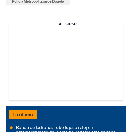
Policía Metropolitana de Bogotá
PUBLICIDAD
Lo último
Banda de ladrones robó lujoso reloj en
establecimiento del norte de Bogotá: esto se sabe