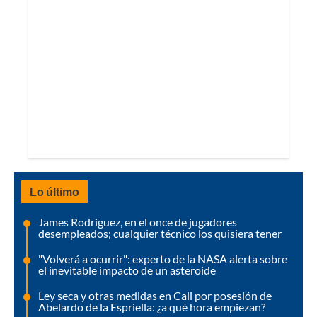
Lo último
James Rodríguez, en el once de jugadores
desempleados; cualquier técnico los quisiera tener
"Volverá a ocurrir": experto de la NASA alerta sobre
el inevitable impacto de un asteroide
Ley seca y otras medidas en Cali por posesión de
Abelardo de la Espriella: ¿a qué hora empiezan?