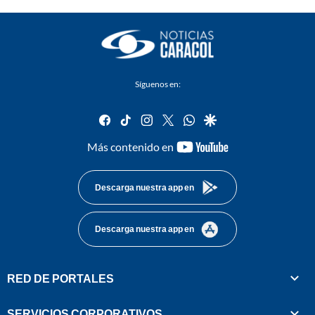
Síguenos en:
facebook
tiktok
instagram
twitter
whatsapp
google
youtube-
Más contenido en
footer
Descarga nuestra app en
Descarga nuestra app en
RED DE PORTALES
SERVICIOS CORPORATIVOS