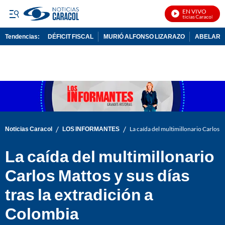
EN VIVO
Noticias Caracol En Vi
Tendencias:
DÉFICIT FISCAL
MURIÓ ALFONSO LIZARAZO
ABELARDO
PUBLICIDAD
/
/
Noticias Caracol
LOS INFORMANTES
La caída del multimillonario Carlos M
La caída del multimillonario
Carlos Mattos y sus días
tras la extradición a
Colombia