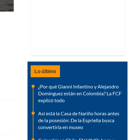
Lo último
¿Por qué Gianni Infantino y Alejandro
Domínguez están en Colombia? La FCF
explicó todo
Así está la Casa de Nariño horas antes
de la posesión: De la Espriella busca
convertirla en museo