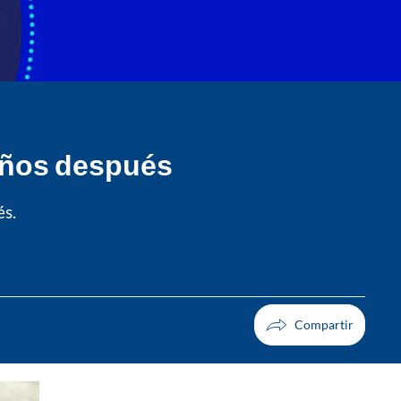
 años después
és.