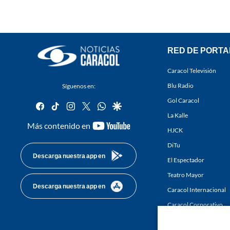
RED DE PORTA
Caracol Televisión
Blu Radio
Síguenos en:
Gol Caracol
facebook
tiktok
instagram
twitter
whatsapp
google
La Kalle
youtube-
Más contenido en
HJCK
footer
DiTu
Descarga nuestra app en
El Espectador
Teatro Mayor
Descarga nuestra app en
Caracol Internacional
Caracol Corporativo
Caracol Next