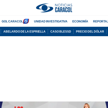
GOL CARACOL
UNIDAD INVESTIGATIVA
ECONOMÍA
REPORTA
ABELARDO DE LA ESPRIELLA
CASO BLESSD
PRECIO DEL DÓLAR
PUBLICIDAD