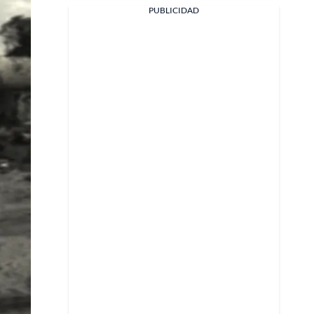
PUBLICIDAD
Facebook
X
Whatsapp
Copiar enlace
Telegram
LinkedIn