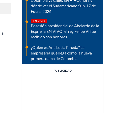
Colombia vs Chile, EN VIVO; hora y
dónde ver el Sudamericano Sub-17 de
Futsal 2026
EN VIVO
Posesión presidencial de Abelardo de la
Espriella EN VIVO: el rey Felipe VI fue
 la
recibido con honores
¿Quién es Ana Lucía Pineda? La
empresaria que llega como la nueva
primera dama de Colombia
PUBLICIDAD