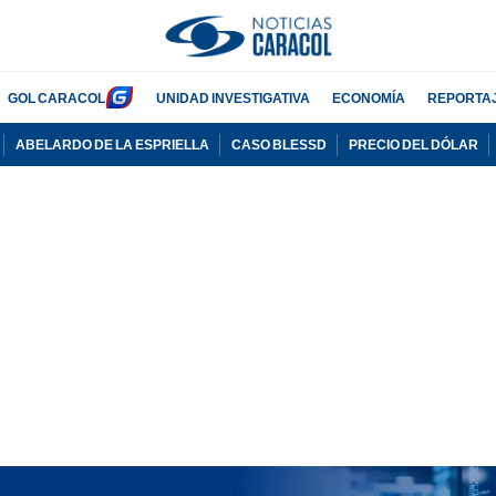
GOL CARACOL
UNIDAD INVESTIGATIVA
ECONOMÍA
REPORTA
ABELARDO DE LA ESPRIELLA
CASO BLESSD
PRECIO DEL DÓLAR
PUBLICIDAD