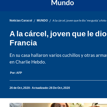
/
/
Noticias Caracol
MUNDO
A la cárcel, joven que le dio ‘me gusta’ a f
A la cárcel, joven que le d
Francia
En su casa hallaron varios cuchillos y otras ar
en Charlie Hebdo.
Por:
AFP
26 de Oct, 2020
Actualizado: 26 De Oct, 2020