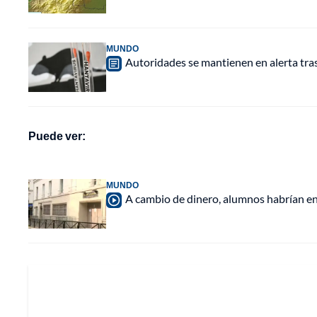
MUNDO
Autoridades se mantienen en alerta tra
Puede ver:
MUNDO
A cambio de dinero, alumnos habrían en