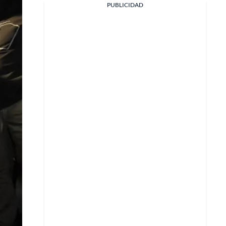
PUBLICIDAD
Facebook
X
Whatsapp
Copiar enlace
Telegram
LinkedIn