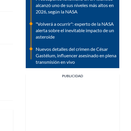
alcanzó uno de sus niveles más altos en
2026, según la NASA
"Volverá a ocurrir": experto de la NASA
alerta sobre el inevitable impacto de un
asteroide
Nuevos detalles del crimen de César
Gastélum, influencer asesinado en plena
transmisión en vivo
PUBLICIDAD