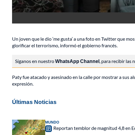
Un joven que le dio ‘me gusta’ a una foto en Twitter que mo
glorificar el terrorismo, informó el gobierno francés.
Síganos en nuestro
WhatsApp Channel
, para recibir las
Paty fue atacado y asesinado en la calle por mostrar a sus 
expresión.
Últimas Noticias
MUNDO
Reportan temblor de magnitud 4,8 en Ec