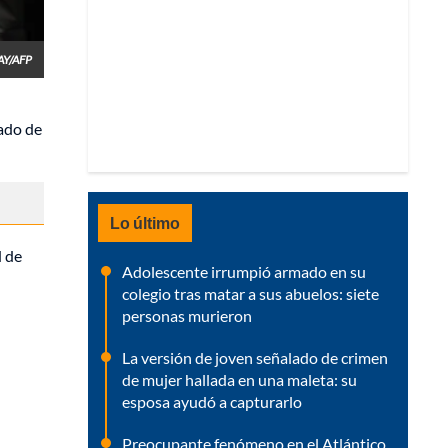
Y/AFP
sado de
Lo último
d de
Adolescente irrumpió armado en su
colegio tras matar a sus abuelos: siete
personas murieron
La versión de joven señalado de crimen
de mujer hallada en una maleta: su
esposa ayudó a capturarlo
Preocupante fenómeno en el Atlántico