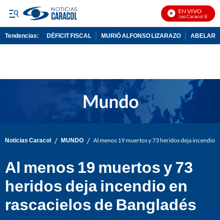
EN VIVO
Noticias Caracol En Vivo
Tendencias:
DÉFICIT FISCAL
MURIÓ ALFONSO LIZARAZO
ABELARDO
PUBLICIDAD
/
/
Noticias Caracol
MUNDO
Al menos 19 muertos y 73 heridos deja incendio e
Al menos 19 muertos y 73
heridos deja incendio en
rascacielos de Bangladés