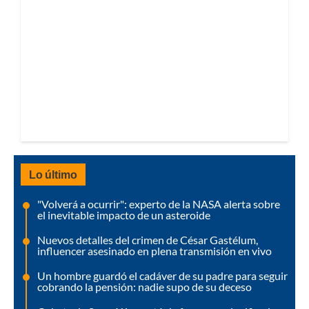
Lo último
"Volverá a ocurrir": experto de la NASA alerta sobre
el inevitable impacto de un asteroide
Nuevos detalles del crimen de César Gastélum,
influencer asesinado en plena transmisión en vivo
Un hombre guardó el cadáver de su padre para seguir
cobrando la pensión: nadie supo de su deceso