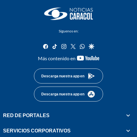
Síguenos en:
facebook
tiktok
instagram
twitter
whatsapp
google
youtube-
Más contenido en
footer
Descarga nuestra app en
Descarga nuestra app en
RED DE PORTALES
SERVICIOS CORPORATIVOS