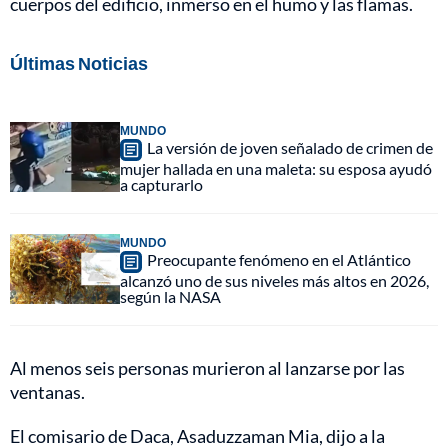
cuerpos del edificio, inmerso en el humo y las flamas.
Últimas Noticias
MUNDO
La versión de joven señalado de crimen de
mujer hallada en una maleta: su esposa ayudó
a capturarlo
MUNDO
Preocupante fenómeno en el Atlántico
alcanzó uno de sus niveles más altos en 2026,
según la NASA
Al menos seis personas murieron al lanzarse por las
ventanas.
El comisario de Daca, Asaduzzaman Mia, dijo a la