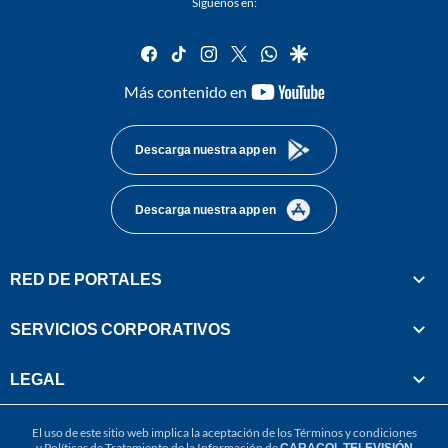
Síguenos en:
facebook
tiktok
instagram
twitter
whatsapp
google
youtube-
Más contenido en
footer
Descarga nuestra app en
Descarga nuestra app en
RED DE PORTALES
SERVICIOS CORPORATIVOS
LEGAL
El uso de este sitio web implica la aceptación de los
Términos y condiciones
y
Políticas de Tratamiento de la Información
de
CARACOL TELEVISIÓN