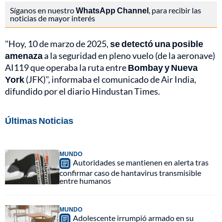
Síganos en nuestro
WhatsApp Channel
, para recibir las
noticias de mayor interés
"Hoy, 10 de marzo de 2025,
se detectó una posible
amenaza
a la seguridad en pleno vuelo (de la aeronave)
AI119 que operaba la ruta entre
Bombay y Nueva
York
(JFK)", informaba el comunicado de Air India,
difundido por el diario Hindustan Times.
Últimas Noticias
MUNDO
Autoridades se mantienen en alerta tras
confirmar caso de hantavirus transmisible
entre humanos
MUNDO
Adolescente irrumpió armado en su