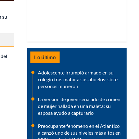
n su
 del
Lo último
Adolescente irrumpió armado en su
colegio tras matar a sus abuelos: siete
personas murieron
La versión de joven señalado de crimen
de mujer hallada en una maleta: su
esposa ayudó a capturarlo
Preocupante fenómeno en el Atlántico
alcanzó uno de sus niveles más altos en