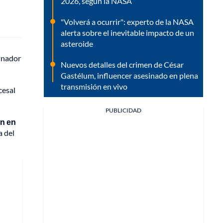
2026, según la NASA
"Volverá a ocurrir": experto de la NASA
alerta sobre el inevitable impacto de un
asteroide
cinador
Nuevos detalles del crimen de César
Gastélum, influencer asesinado en plena
transmisión en vivo
cesal
PUBLICIDAD
ón en
a del