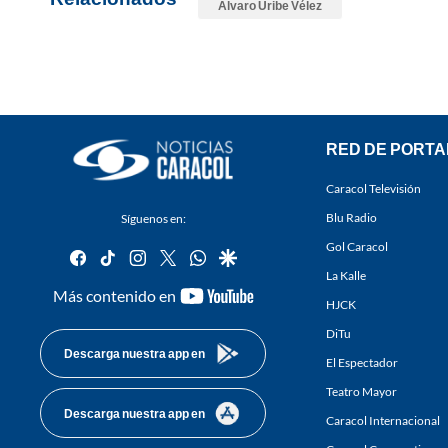
Álvaro Uribe Vélez
RED DE PORTA
Caracol Televisión
Blu Radio
Síguenos en:
Gol Caracol
facebook
tiktok
instagram
twitter
whatsapp
google
La Kalle
youtube-
Más contenido en
HJCK
footer
DiTu
Descarga nuestra app en
El Espectador
Teatro Mayor
Descarga nuestra app en
Caracol Internacional