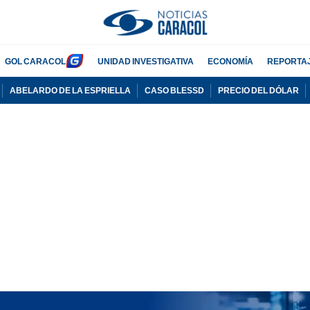
GOL CARACOL
UNIDAD INVESTIGATIVA
ECONOMÍA
REPORTA
ABELARDO DE LA ESPRIELLA
CASO BLESSD
PRECIO DEL DÓLAR
PUBLICIDAD