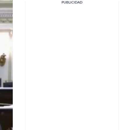
PUBLICIDAD
X
Whatsapp
Copiar enlace
Telegram
LinkedIn