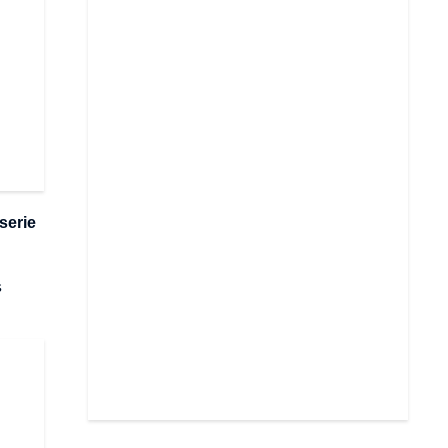
serie
s