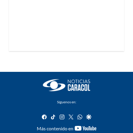
Síguenos en:
facebook
tiktok
instagram
twitter
whatsapp
google
youtube-
Más contenido en