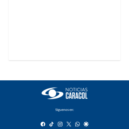
Síguenos en:
facebook
tiktok
instagram
twitter
whatsapp
google