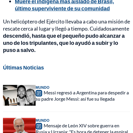
Muere el indígena más aislado de Brasil,
último superviviente de su comunidad
Un helicóptero del Ejército llevaba a cabo una misión de
rescate cerca al lugar y llegó a tiempo. Cuidadosamente
descendió, hasta que el pequeño pudo alcanzar a
uno de los tripulantes, que lo ayudó a subir y lo
puso a salvo.
Últimas Noticias
MUNDO
Messi regresó a Argentina para despedir a
su padre Jorge Messi: así fue su llegada
MUNDO
Mensaje de León XIV sobre guerra en
Rusia y Ucrania: "Es hora de detener la espiral