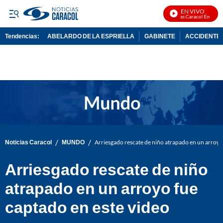
EN VIVO
Noticias Caracol En Vivo
Tendencias:
ABELARDO DE LA ESPRIELLA
GABINETE
ACCIDENTE 
PUBLICIDAD
/
/
Noticias Caracol
MUNDO
Arriesgado rescate de niño atrapado en un arroyo
Arriesgado rescate de niño
atrapado en un arroyo fue
captado en este video