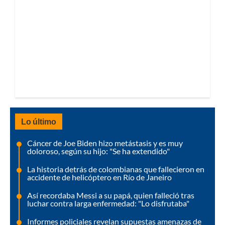
Lo último
Cáncer de Joe Biden hizo metástasis y es muy
doloroso, según su hijo: "Se ha extendido"
La historia detrás de colombianas que fallecieron en
accidente de helicóptero en Río de Janeiro
Así recordaba Messi a su papá, quien falleció tras
luchar contra larga enfermedad: "Lo disfrutaba"
Informes policiales revelan supuestas amenazas de