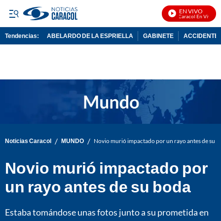
EN VIVO
Noticias Caracol En Vivo
Tendencias:
ABELARDO DE LA ESPRIELLA
GABINETE
ACCIDENTE 
PUBLICIDAD
/
/
Noticias Caracol
MUNDO
Novio murió impactado por un rayo antes de su 
Novio murió impactado por
un rayo antes de su boda
Estaba tomándose unas fotos junto a su prometida en