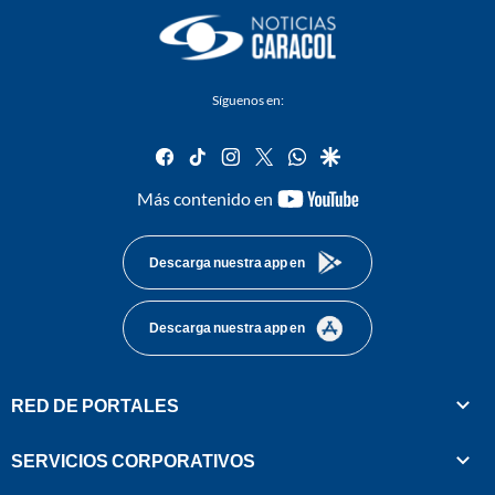
Síguenos en:
facebook
tiktok
instagram
twitter
whatsapp
google
youtube-
Más contenido en
footer
Descarga nuestra app en
Descarga nuestra app en
RED DE PORTALES
SERVICIOS CORPORATIVOS