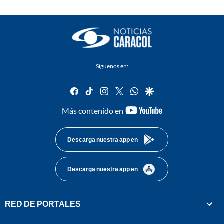
Síguenos en:
facebook
tiktok
instagram
twitter
whatsapp
google
youtube-
Más contenido en
footer
Descarga nuestra app en
Descarga nuestra app en
RED DE PORTALES