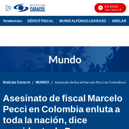
EN VIVO
Noticias Caracol En Vivo
Tendencias:
DÉFICIT FISCAL
MURIÓ ALFONSO LIZARAZO
ABELARDO
PUBLICIDAD
/
/
Noticias Caracol
MUNDO
Asesinato de fiscal Marcelo Pecci en Colombia enl
Asesinato de fiscal Marcelo
Pecci en Colombia enluta a
toda la nación, dice