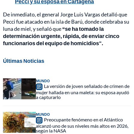
Pecci y su esposa en Cartagena
De inmediato, el general Jorge Luis Vargas detalló que
Pecci fue atacado en la isla de Barú, donde celebraba su
luna de miel, y señaló que
“se ha tomado la
determinación urgente, rápida, de enviar cinco
funcionarios del equipo de homicidios".
Últimas Noticias
MUNDO
La versión de joven señalado de crimen de
mujer hallada en una maleta: su esposa ayudó
a capturarlo
MUNDO
Preocupante fenómeno en el Atlántico
alcanzó uno de sus niveles más altos en 2026,
según la NASA