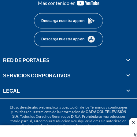
youtube-
Más contenido en
footer
Descarga nuestra app en
Descarga nuestra app en
RED DE PORTALES
SERVICIOS CORPORATIVOS
LEGAL
El uso de este sitio web implica la aceptación de los
Términos y condiciones
y
Políticas de Tratamiento de la Información
de
CARACOL TELEVISIÓN
S.A.
Todos los Derechos Reservados D.R.A. Prohibida su reproducción
total o parcial, así como su traducción a cualquier idioma sin autorización
cl
escrita de su titular. Reproduction in whole or in part, or translation
without written permission is prohibited. All rights reserved 2025.