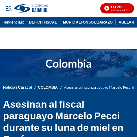
EN VIVO
Noticias Caracol En Vivo
Tendencias:
DÉFICIT FISCAL
MURIÓ ALFONSO LIZARAZO
ABELARDO
PUBLICIDAD
/
/
Noticias Caracol
COLOMBIA
Asesinan al fiscal paraguayo Marcelo Pecci du
Asesinan al fiscal
paraguayo Marcelo Pecci
durante su luna de miel en