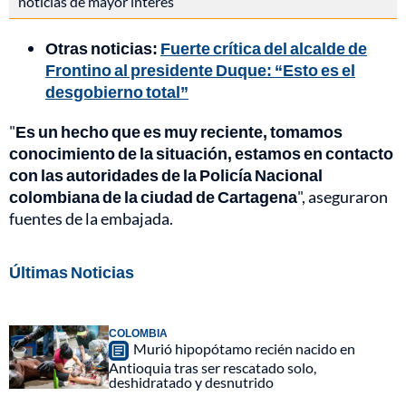
noticias de mayor interés
Otras noticias:
Fuerte crítica del alcalde de
Frontino al presidente Duque: “Esto es el
desgobierno total”
"
Es un hecho que es muy reciente, tomamos
conocimiento de la situación, estamos en contacto
con las autoridades de la Policía Nacional
colombiana de la ciudad de Cartagena
", aseguraron
fuentes de la embajada.
Últimas Noticias
COLOMBIA
Murió hipopótamo recién nacido en
Antioquia tras ser rescatado solo,
deshidratado y desnutrido