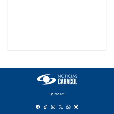
Síguenos en:
facebook
tiktok
instagram
twitter
whatsapp
google