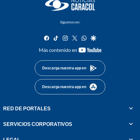
Síguenos en:
facebook
tiktok
instagram
twitter
whatsapp
google
youtube-
Más contenido en
footer
Descarga nuestra app en
Descarga nuestra app en
RED DE PORTALES
SERVICIOS CORPORATIVOS
LEGAL