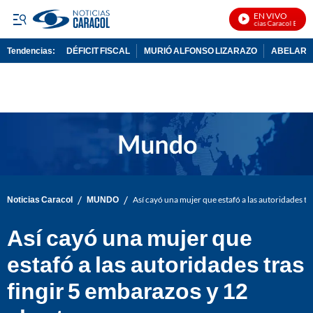
EN VIVO
Noticias Caracol En Vivo
Tendencias:
DÉFICIT FISCAL
MURIÓ ALFONSO LIZARAZO
ABELARDO
PUBLICIDAD
/
/
Noticias Caracol
MUNDO
Así cayó una mujer que estafó a las autoridades tr
Así cayó una mujer que
estafó a las autoridades tras
fingir 5 embarazos y 12