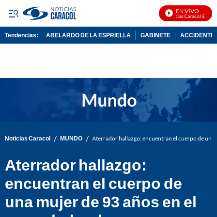
EN VIVO
Noticias Caracol En Vivo
Tendencias:
ABELARDO DE LA ESPRIELLA
GABINETE
ACCIDENTE 
PUBLICIDAD
/
/
Noticias Caracol
MUNDO
Aterrador hallazgo: encuentran el cuerpo de una 
Aterrador hallazgo:
encuentran el cuerpo de
una mujer de 93 años en el