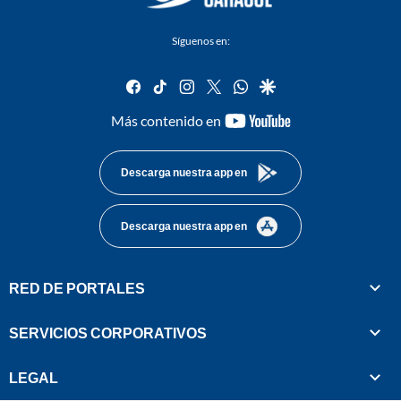
Síguenos en:
facebook
tiktok
instagram
twitter
whatsapp
google
youtube-
Más contenido en
footer
Descarga nuestra app en
Descarga nuestra app en
RED DE PORTALES
SERVICIOS CORPORATIVOS
LEGAL