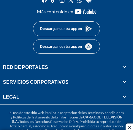
youtube-
Más contenido en
footer
Descarga nuestra app en
Descarga nuestra app en
RED DE PORTALES
SERVICIOS CORPORATIVOS
LEGAL
El uso de este sitio web implica la aceptación de los
Términos y condiciones
y
Políticas de Tratamiento de la Información
de
CARACOL TELEVISIÓN
S.A.
Todos los Derechos Reservados D.R.A. Prohibida su reproducción
total o parcial, así como su traducción a cualquier idioma sin autorización
cl
escrita de su titular. Reproduction in whole or in part, or translation